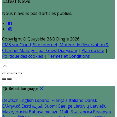
Latest News
Nous n'avons pas d'articles publiés.
Copyright ©
Quayside B&B Dingle 2026
PMS sur Cloud, Site Internet, Moteur de Réservation &
Channel Manager par GuestDiary.com
|
Plan du site
|
Politique des cookies
|
Termes et Conditions
Select language
Deutsch
English
Español
Français
Italiano
Dansk
Ελληνικά
Eesti
العربية
Suomi
Gaeilge
Lietuvių
Latviešu
Македонски
Bahasa melayu
Malti
Български
Беларускі