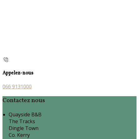
Appelez-nous
066 9131000
Contactez nous
Quayside B&B
The Tracks
Dingle Town
Co. Kerry