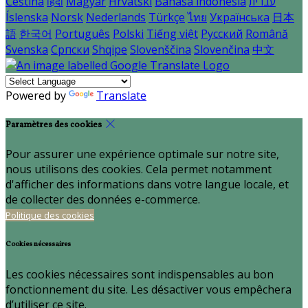
Čeština
हिंदी
Magyar
Hrvatski
Bahasa indonesia
עברית
Íslenska
Norsk
Nederlands
Türkçe
ไทย
Українська
日本
語
한국어
Português
Polski
Tiếng việt
Русский
Română
Svenska
Српски
Shqipe
Slovenščina
Slovenčina
中文
Powered by
Translate
Paramètres des cookies
Pour assurer une expérience optimale sur notre site,
nous utilisons des cookies. Cela permet notamment
d'afficher des informations dans votre langue locale, et
de collecter des données e-commerce.
Politique des cookies
Cookies nécessaires
Les cookies nécessaires sont indispensables au bon
fonctionnement du site. Les désactiver vous empêchera
d’utiliser ce site.