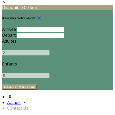
Disponible Ce Soir
Réservez votre séjour
Arrivée
Départ
Adultes
-
+
Enfants
-
+
Accueil
Contact Us